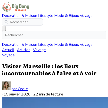
Décoration & Maison
Lifestyle
Mode & Bijoux
Voyage
Décoration & Maison
Lifestyle
Mode & Bijoux
Voyage
Accueil
·
Articles
·
Voyage
Voyage
Visiter Marseille : les lieux
incontournables à faire et à voir
par Cecile
·
15 janvier 2026
·
22 min de lecture