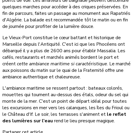
points de vue. Les amateurs de baignade peuvent descendre
quelques marches pour accéder à des criques préservées. En
fin de parcours, faites un passage au monument aux Rapatriés
d'Algérie. La balade est recommandée tôt le matin ou en fin
de journée pour profiter de la lumière douce.
Le Vieux-Port constitue le cœur battant et historique de
Marseille depuis l'Antiquité. C'est ici que les Phocéens ont
débarqué il y a plus de 2600 ans pour établir Massalia. Les
cafés, restaurants et marchés animés bordent le port et
créent
cette ambiance maritime si caractéristique
. Le marché
aux poissons du matin sur le quai de la Fraternité offre une
ambiance authentique et chaleureuse.
L'ambiance maritime se ressent partout : bateaux colorés,
mouettes qui tournent au-dessus des étals, odeur du sel qui
monte de la mer. C'est un point de départ idéal pour toutes
les excursions en mer vers les calanques, les îles du Frioul ou
le Château d'If. Le soir, les terrasses s'animent et
le reflet
des lumières sur l'eau
rend le lieu presque magique.
Partager cet article