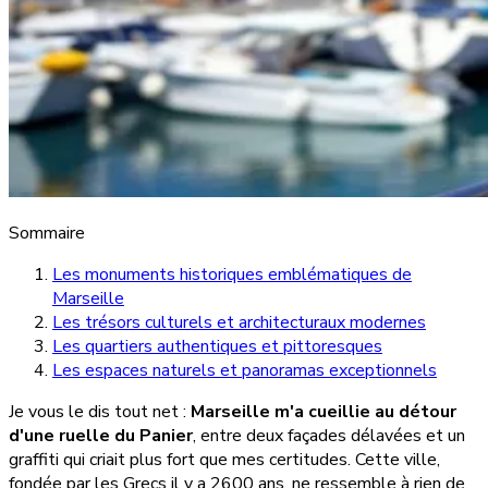
Sommaire
Les monuments historiques emblématiques de
Marseille
Les trésors culturels et architecturaux modernes
Les quartiers authentiques et pittoresques
Les espaces naturels et panoramas exceptionnels
Je vous le dis tout net :
Marseille m'a cueillie au détour
d'une ruelle du Panier
, entre deux façades délavées et un
graffiti qui criait plus fort que mes certitudes. Cette ville,
fondée par les Grecs il y a 2600 ans, ne ressemble à rien de