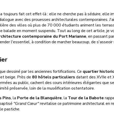
toujours fait cet effet-là : elle ne cherche pas à séduire, elle 
ialogue avec des prouesses architecturales contemporaines. J'ai
ière des villes où plus de 70 000 étudiants animent les terrass
 balade en moment suspendu. Tout au long de cet article, je v
architecture contemporaine du Port Marianne
, en passant pa
hender l'essentiel, à condition de marcher beaucoup, de s'asseo
ier
que dessiné par les anciennes fortifications. Ce
quartier histori
 et beige. Près de
80 hôtels particuliers
datant des XVIIe et X
ermées au public, cachent des cours intérieures élégantes que s
mité préservée, loin de la muséification ostentatoire.
s Pins
, la
Porte de la Blanquière
, la
Tour de la Babote
rappe
 baptisé
"Grand Cœur"
revitalise ce patrimoine architectural en 
le pastiche.