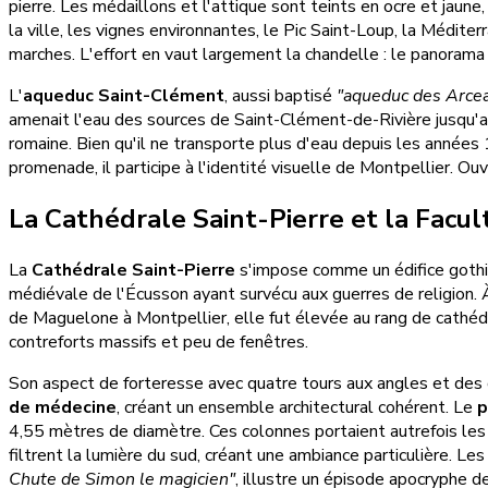
pierre. Les médaillons et l'attique sont teints en ocre et jaun
la ville, les vignes environnantes, le Pic Saint-Loup, la Médit
marches. L'effort en vaut largement la chandelle : le panorama
L'
aqueduc Saint-Clément
, aussi baptisé
"aqueduc des Arce
amenait l'eau des sources de Saint-Clément-de-Rivière jusqu'au
romaine. Bien qu'il ne transporte plus d'eau depuis les années
promenade, il participe à l'identité visuelle de Montpellier. Ou
La Cathédrale Saint-Pierre et la Facu
La
Cathédrale Saint-Pierre
s'impose comme un édifice gothi
médiévale de l'Écusson ayant survécu aux guerres de religion. À
de Maguelone à Montpellier, elle fut élevée au rang de cathédr
contreforts massifs et peu de fenêtres.
Son aspect de forteresse avec quatre tours aux angles et des 
de médecine
, créant un ensemble architectural cohérent. Le
p
4,55 mètres de diamètre. Ces colonnes portaient autrefois les ar
filtrent la lumière du sud, créant une ambiance particulière. L
Chute de Simon le magicien"
, illustre un épisode apocryphe de