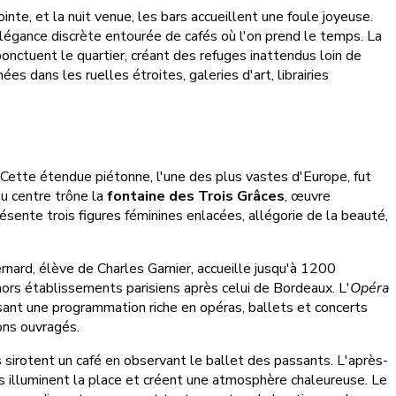
nte, et la nuit venue, les bars accueillent une foule joyeuse.
élégance discrète entourée de cafés où l'on prend le temps. La
onctuent le quartier, créant des refuges inattendus loin de
es dans les ruelles étroites, galeries d'art, librairies
ette étendue piétonne, l'une des plus vastes d'Europe, fut
Au centre trône la
fontaine des Trois Grâces
, œuvre
ésente trois figures féminines enlacées, allégorie de la beauté,
nard, élève de Charles Garnier, accueille jusqu'à 1200
 hors établissements parisiens après celui de Bordeaux. L'
Opéra
sant une programmation riche en opéras, ballets et concerts
ons ouvragés.
 sirotent un café en observant le ballet des passants. L'après-
res illuminent la place et créent une atmosphère chaleureuse. Le