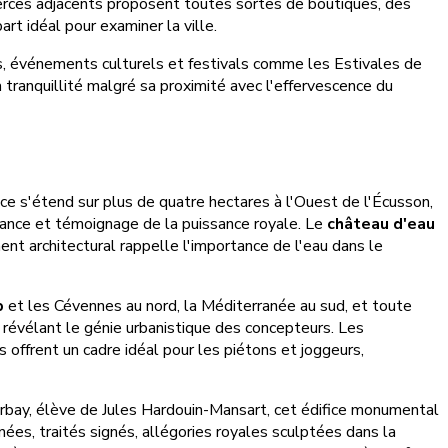
erces adjacents proposent toutes sortes de boutiques, des
t idéal pour examiner la ville.
, événements culturels et festivals comme les Estivales de
 tranquillité malgré sa proximité avec l'effervescence du
ce s'étend sur plus de quatre hectares à l'Ouest de l'Écusson,
France et témoignage de la puissance royale. Le
château d'eau
t architectural rappelle l'importance de l'eau dans le
p
et les Cévennes au nord, la Méditerranée au sud, et toute
, révélant le génie urbanistique des concepteurs. Les
 offrent un cadre idéal pour les piétons et joggeurs,
'Orbay, élève de Jules Hardouin-Mansart, cet édifice monumental
nées, traités signés, allégories royales sculptées dans la