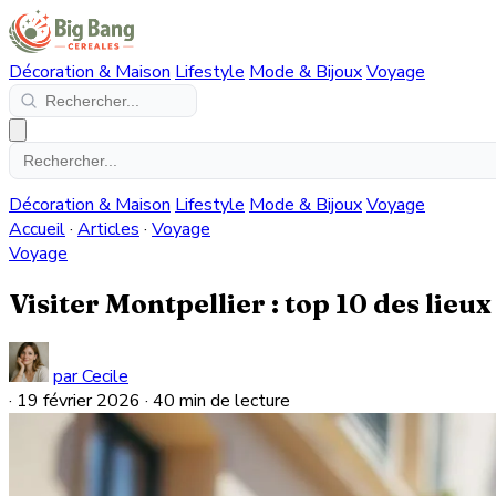
Décoration & Maison
Lifestyle
Mode & Bijoux
Voyage
Décoration & Maison
Lifestyle
Mode & Bijoux
Voyage
Accueil
·
Articles
·
Voyage
Voyage
Visiter Montpellier : top 10 des lieu
par Cecile
·
19 février 2026
·
40 min de lecture