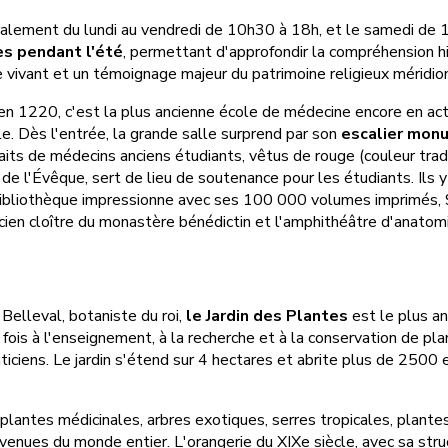
ralement du lundi au vendredi de 10h30 à 18h, et le samedi de 14
es pendant l'été
, permettant d'approfondir la compréhension h
 vivant et un témoignage majeur du patrimoine religieux méridion
n 1220, c'est la plus ancienne école de médecine encore en act
le. Dès l'entrée, la grande salle surprend par son
escalier mon
ts de médecins anciens étudiants, vêtus de rouge (couleur tradi
e de l'Évêque, sert de lieu de soutenance pour les étudiants. Ils 
La bibliothèque impressionne avec ses 100 000 volumes imprimés,
ancien cloître du monastère bénédictin et l'amphithéâtre d'anatom
Belleval, botaniste du roi,
le Jardin des Plantes
est le plus an
ois à l'enseignement, à la recherche et à la conservation de pla
ticiens. Le jardin s'étend sur 4 hectares et abrite plus de 2500
: plantes médicinales, arbres exotiques, serres tropicales, plan
ues du monde entier. L'orangerie du XIXe siècle, avec sa struc