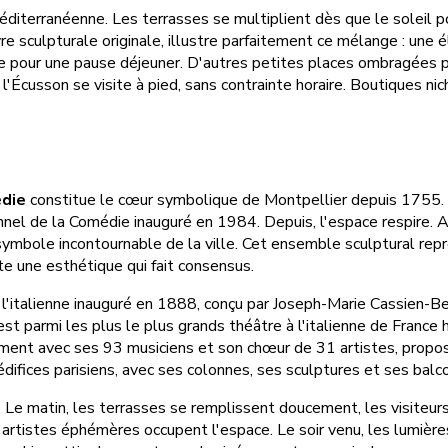
diterranéenne. Les terrasses se multiplient dès que le soleil poi
e sculpturale originale, illustre parfaitement ce mélange : une 
ble pour une pause déjeuner. D'autres petites places ombragées p
'Écusson se visite à pied, sans contrainte horaire. Boutiques niché
édie
constitue le cœur symbolique de Montpellier depuis 1755. C
nnel de la Comédie inauguré en 1984. Depuis, l'espace respire. 
symbole incontournable de la ville. Cet ensemble sculptural repr
ste une esthétique qui fait consensus.
l'italienne inauguré en 1888, conçu par Joseph-Marie Cassien-Ber
st parmi les plus le plus grands théâtre à l'italienne de France
ement avec ses 93 musiciens et son chœur de 31 artistes, propo
édifices parisiens, avec ses colonnes, ses sculptures et ses balc
. Le matin, les terrasses se remplissent doucement, les visiteurs
rs, artistes éphémères occupent l'espace. Le soir venu, les lumiè