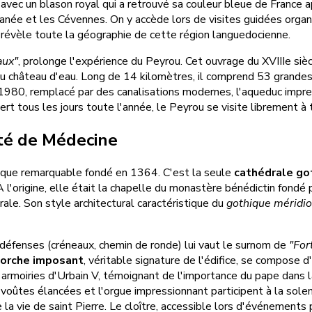
e, avec un blason royal qui a retrouvé sa couleur bleue de France
erranée et les Cévennes. On y accède lors de visites guidées orga
 révèle toute la géographie de cette région languedocienne.
aux"
, prolonge l'expérience du Peyrou. Cet ouvrage du XVIIIe siè
 château d'eau. Long de 14 kilomètres, il comprend 53 grandes a
 1980, remplacé par des canalisations modernes, l'aqueduc impre
vert tous les jours toute l'année, le Peyrou se visite librement à
lté de Médecine
que remarquable fondé en 1364. C'est la seule
cathédrale go
 l'origine, elle était la chapelle du monastère bénédictin fondé 
ale. Son style architectural caractéristique du
gothique méridio
défenses (créneaux, chemin de ronde) lui vaut le surnom de
"For
orche imposant
, véritable signature de l'édifice, se compose 
moiries d'Urbain V, témoignant de l'importance du pape dans la co
es voûtes élancées et l'orgue impressionnant participent à la so
 la vie de saint Pierre. Le cloître, accessible lors d'événements p