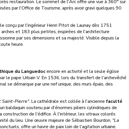
 après restauration. Le sommet de l'Arc offre une vue à 360° sur
nisées par l'Office de Tourisme, après avoir gravi quelques 90
cle conçu par l'ingénieur Henri Pitot de Launay dès 1751
rches et 183 plus petites, inspirées de l'architecture
ssionne par ses dimensions et sa majesté. Visible depuis la
 toute heure.
thique du Languedoc
encore en activité et la seule église
par le pape Urbain V. En 1536, lors du transfert de l'archevêché
nal
se démarque par une nef unique, des murs épais, des
t Saint-Pierre"
. La cathédrale est collée à l'ancienne
faculté
d'un baldaquin soutenu par d'énormes piliers cylindriques de
nstruction de l'édifice. À l'intérieur, les vitraux colorés
lennité du lieu. Une œuvre majeure de Sébastien Bourdon,
"La
onctuels, offre un havre de paix loin de l'agitation urbaine.