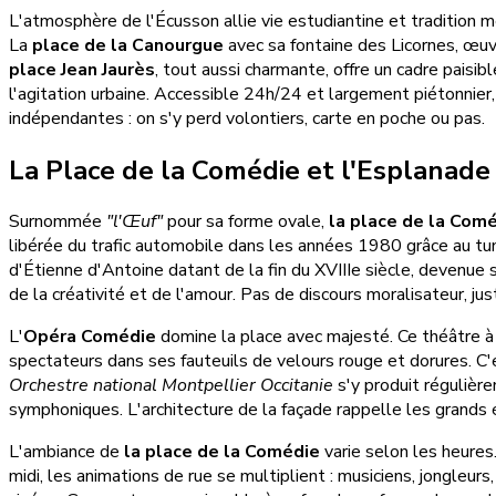
L'atmosphère de l'Écusson allie vie estudiantine et tradition mé
La
place de la Canourgue
avec sa fontaine des Licornes, œuvr
place Jean Jaurès
, tout aussi charmante, offre un cadre paisi
l'agitation urbaine. Accessible 24h/24 et largement piétonnier, l
indépendantes : on s'y perd volontiers, carte en poche ou pas.
La Place de la Comédie et l'Esplanade
Surnommée
"l'Œuf"
pour sa forme ovale,
la place de la Com
libérée du trafic automobile dans les années 1980 grâce au tu
d'Étienne d'Antoine datant de la fin du XVIIIe siècle, devenue 
de la créativité et de l'amour. Pas de discours moralisateur, ju
L'
Opéra Comédie
domine la place avec majesté. Ce théâtre à 
spectateurs dans ses fauteuils de velours rouge et dorures. C'e
Orchestre national Montpellier Occitanie
s'y produit régulièr
symphoniques. L'architecture de la façade rappelle les grands 
L'ambiance de
la place de la Comédie
varie selon les heures
midi, les animations de rue se multiplient : musiciens, jongleu