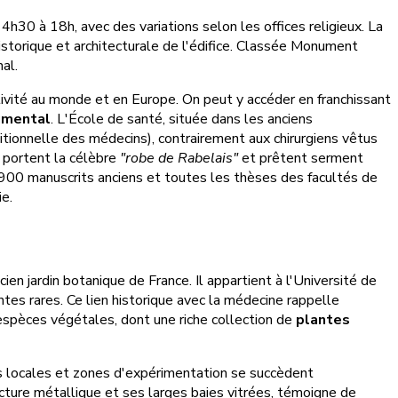
h30 à 18h, avec des variations selon les offices religieux. La
istorique et architecturale de l'édifice. Classée Monument
al.
ivité au monde et en Europe. On peut y accéder en franchissant
umental
. L'École de santé, située dans les anciens
tionnelle des médecins), contrairement aux chirurgiens vêtus
y portent la célèbre
"robe de Rabelais"
et prêtent serment
 900 manuscrits anciens et toutes les thèses des facultés de
ie.
cien jardin botanique de France. Il appartient à l'Université de
ntes rares. Ce lien historique avec la médecine rappelle
 espèces végétales, dont une riche collection de
plantes
tes locales et zones d'expérimentation se succèdent
ture métallique et ses larges baies vitrées, témoigne de