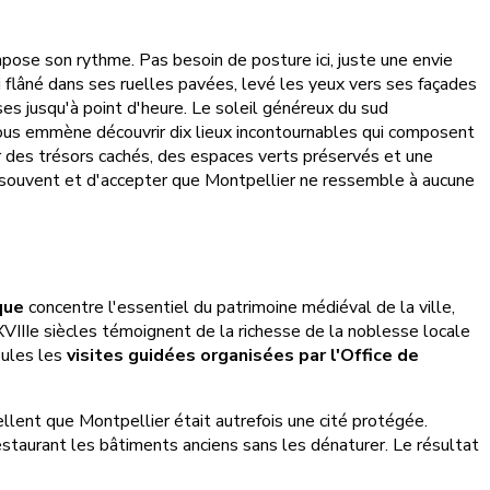
impose son rythme. Pas besoin de posture ici, juste une envie
 flâné dans ses ruelles pavées, levé les yeux vers ses façades
es jusqu'à point d'heure. Le soleil généreux du sud
ous emmène découvrir dix lieux incontournables qui composent
r des trésors cachés, des espaces verts préservés et une
ir souvent et d'accepter que Montpellier ne ressemble à aucune
que
concentre l'essentiel du patrimoine médiéval de la ville,
VIIIe siècles témoignent de la richesse de la noblesse locale
eules les
visites guidées organisées par l'Office de
llent que Montpellier était autrefois une cité protégée.
restaurant les bâtiments anciens sans les dénaturer. Le résultat