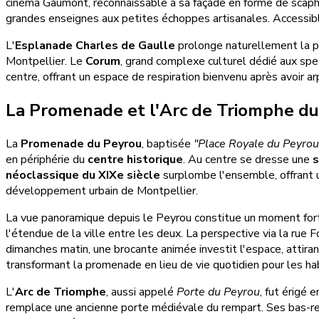
cinéma Gaumont, reconnaissable à sa façade en forme de scaph
grandes enseignes aux petites échoppes artisanales. Accessible
L'
Esplanade Charles de Gaulle
prolonge naturellement la p
Montpellier. Le
Corum
, grand complexe culturel dédié aux spe
centre, offrant un espace de respiration bienvenu après avoir ar
La Promenade et l'Arc de Triomphe d
La
Promenade du Peyrou
, baptisée
"Place Royale du Peyrou
en périphérie du
centre historique
. Au centre se dresse une
s
néoclassique du XIXe siècle
surplombe l'ensemble, offrant 
développement urbain de Montpellier.
La vue panoramique depuis le Peyrou constitue un moment fort d
l'étendue de la ville entre les deux. La perspective via la rue 
dimanches matin, une brocante animée investit l'espace, attiran
transformant la promenade en lieu de vie quotidien pour les ha
L'
Arc de Triomphe
, aussi appelé
Porte du Peyrou
, fut érigé
remplace une ancienne porte médiévale du rempart. Ses bas-relie