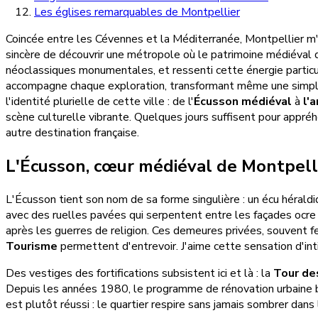
Les églises remarquables de Montpellier
Coincée entre les Cévennes et la Méditerranée, Montpellier m'a 
sincère de découvrir une métropole où le patrimoine médiéval d
néoclassiques monumentales, et ressenti cette énergie particul
accompagne chaque exploration, transformant même une simple
l'identité plurielle de cette ville : de l'
Écusson médiéval
à
l'
scène culturelle vibrante. Quelques jours suffisent pour appré
autre destination française.
L'Écusson, cœur médiéval de Montpell
L'Écusson tient son nom de sa forme singulière : un écu héraldi
avec des ruelles pavées qui serpentent entre les façades ocre
après les guerres de religion. Ces demeures privées, souvent f
Tourisme
permettent d'entrevoir. J'aime cette sensation d'inti
Des vestiges des fortifications subsistent ici et là : la
Tour de
Depuis les années 1980, le programme de rénovation urbaine
est plutôt réussi : le quartier respire sans jamais sombrer dans 