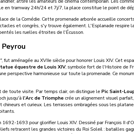
andrier, attire les amateurs de cinéma contemporain. Les comm
 en tramway 24h/24 et 7j/7, la place constitue le point de dépar
lace de la Comédie. Cette promenade arborée accueille concerts
ctacles et congrès, s'y trouve également. L'Esplanade respire la
pentés les ruelles étroites de l'Écusson.
u Peyrou
"
, fut aménagée au XVIIe siècle pour honorer Louis XIV. Cet espa
tatue équestre de Louis XIV
, symbole fort de l'Histoire de 
une perspective harmonieuse sur toute la promenade. Ce monumen
e toute visite. Par temps clair, on distingue le
Pic Saint-Lou
Foch jusqu'à
l'Arc de Triomphe
crée un alignement visuel parfait
t chineurs et curieux. Les terrasses ombragées sous les platanes
bitants.
 en 1692-1693 pour glorifier Louis XIV. Dessiné par François II d
fs retracent les grandes victoires du Roi Soleil : batailles gag