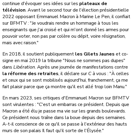
continue d'évoquer ses idées sur les
plateaux de
télévision
. Avant le second tour de l'élection présidentielle
2022 opposant Emmanuel Macron à Marine Le Pen, il confiait
sur BFMTV : "Je voudrais rendre un hommage à tous les
enseignants que j'ai croisé et qui m'ont donné les armes pour
pouvoir voter, non pas par colère ou dépit, voire résignation,
mais avec raison."
En 2018, il soutient publiquement
les Gilets Jaunes
et co-
signe en mai 2019 la tribune "Nous ne sommes pas dupes"
dans
Libération
. Après une journée de manifestations contre
la réforme des retraites
, il déclare sur
C à vous
: "À celles
et ceux qui se sont mobilisés aujourd'hui, franchement, ça me
fait plaisir parce que ça montre qu'il est allé trop loin Manu."
En mars 2023, ses critiques d'Emmanuel Macron sur BFMTV
sont virulentes : "C'est un embarras ce président. Depuis que
Macron a été élu je passe ma vie sur les grands boulevards.
Ce président nous traîne dans la boue depuis des semaines.
A-t-il conscience de ce qu'il se passe à l'extérieur des hauts
murs de son palais Il faut qu'il sorte de l'Élysée."