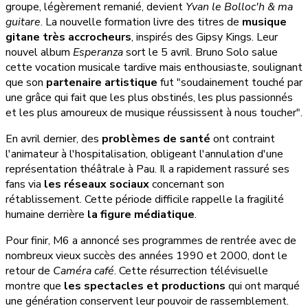
groupe, légèrement remanié, devient
Yvan le Bolloc'h & ma
guitare
. La nouvelle formation livre des titres de
musique
gitane très accrocheurs
, inspirés des Gipsy Kings. Leur
nouvel album
Esperanza
sort le 5 avril. Bruno Solo salue
cette vocation musicale tardive mais enthousiaste, soulignant
que son
partenaire artistique
fut "soudainement touché par
une grâce qui fait que les plus obstinés, les plus passionnés
et les plus amoureux de musique réussissent à nous toucher".
En avril dernier, des
problèmes de santé
ont contraint
l'animateur à l'hospitalisation, obligeant l'annulation d'une
représentation théâtrale à Pau. Il a rapidement rassuré ses
fans via
les réseaux sociaux
concernant son
rétablissement. Cette période difficile rappelle la fragilité
humaine derrière
la figure médiatique
.
Pour finir, M6 a annoncé ses programmes de rentrée avec de
nombreux vieux succès des années 1990 et 2000, dont le
retour de
Caméra café
. Cette résurrection télévisuelle
montre que
les spectacles et productions
qui ont marqué
une génération conservent leur pouvoir de rassemblement.