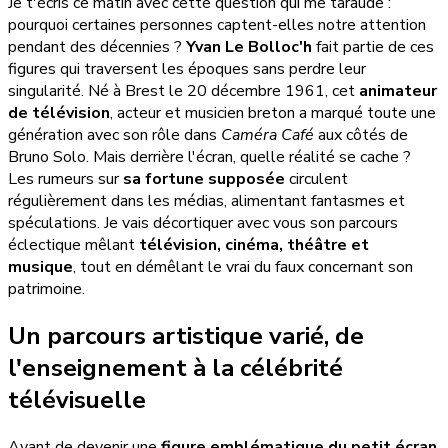
Je t'écris ce matin avec cette question qui me taraude :
pourquoi certaines personnes captent-elles notre attention
pendant des décennies ?
Yvan Le Bolloc'h
fait partie de ces
figures qui traversent les époques sans perdre leur
singularité. Né à Brest le 20 décembre 1961, cet
animateur
de télévision
, acteur et musicien breton a marqué toute une
génération avec son rôle dans
Caméra Café
aux côtés de
Bruno Solo. Mais derrière l'écran, quelle réalité se cache ?
Les rumeurs sur
sa fortune supposée
circulent
régulièrement dans les médias, alimentant fantasmes et
spéculations. Je vais décortiquer avec vous son parcours
éclectique mêlant
télévision, cinéma, théâtre et
musique
, tout en démêlant le vrai du faux concernant son
patrimoine.
Un parcours artistique varié, de
l'enseignement à la célébrité
télévisuelle
Avant de devenir une
figure emblématique du petit écran
,