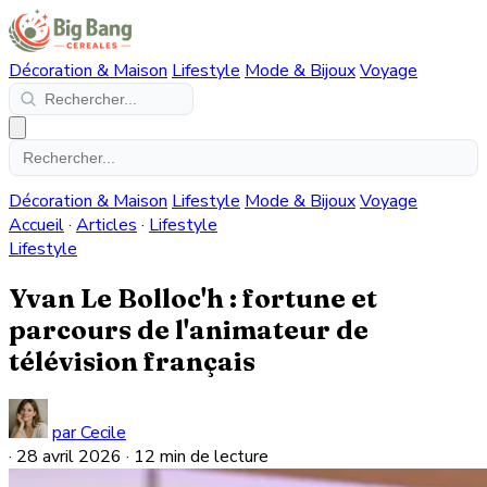
Décoration & Maison
Lifestyle
Mode & Bijoux
Voyage
Décoration & Maison
Lifestyle
Mode & Bijoux
Voyage
Accueil
·
Articles
·
Lifestyle
Lifestyle
Yvan Le Bolloc'h : fortune et
parcours de l'animateur de
télévision français
par Cecile
·
28 avril 2026
·
12 min de lecture