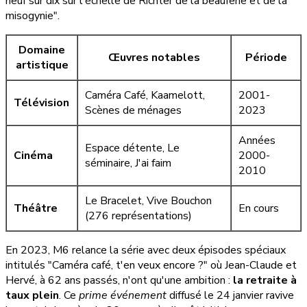
neuf sur dix sur l'échelle de Richter de la beauferie et de la
misogynie".
Domaine
Œuvres notables
Période
artistique
Caméra Café, Kaamelott,
2001-
Télévision
Scènes de ménages
2023
Années
Espace détente, Le
Cinéma
2000-
séminaire, J'ai faim
2010
Le Bracelet, Vive Bouchon
Théâtre
En cours
(276 représentations)
En 2023, M6 relance la série avec deux épisodes spéciaux
intitulés "Caméra café, t'en veux encore ?" où Jean-Claude et
Hervé, à 62 ans passés, n'ont qu'une ambition :
la retraite à
taux plein
. Ce
prime événement
diffusé le 24 janvier ravive