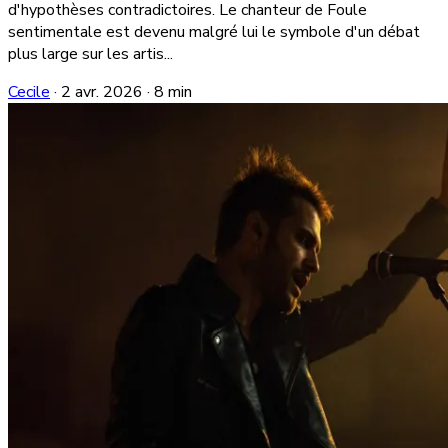
d'hypothèses contradictoires. Le chanteur de Foule
sentimentale est devenu malgré lui le symbole d'un débat
plus large sur les artis...
Cecile
·
2 avr. 2026
·
8 min