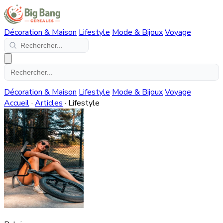
Décoration & Maison
Lifestyle
Mode & Bijoux
Voyage
Décoration & Maison
Lifestyle
Mode & Bijoux
Voyage
Accueil
·
Articles
·
Lifestyle