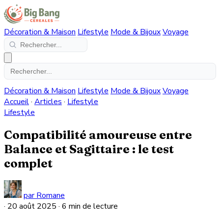
Décoration & Maison
Lifestyle
Mode & Bijoux
Voyage
Décoration & Maison
Lifestyle
Mode & Bijoux
Voyage
Accueil
·
Articles
·
Lifestyle
Lifestyle
Compatibilité amoureuse entre
Balance et Sagittaire : le test
complet
par Romane
·
20 août 2025
·
6 min de lecture