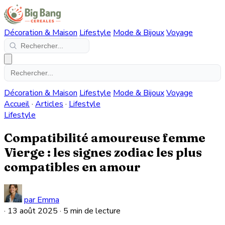
Décoration & Maison
Lifestyle
Mode & Bijoux
Voyage
Décoration & Maison
Lifestyle
Mode & Bijoux
Voyage
Accueil
·
Articles
·
Lifestyle
Lifestyle
Compatibilité amoureuse femme
Vierge : les signes zodiac les plus
compatibles en amour
par Emma
·
13 août 2025
·
5 min de lecture