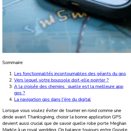
Sommaire
Les fonctionnalités incontournables des géants du gps
Vers lequel votre boussole doit-elle pointer ?
A la croisée des chemins : quelle est la meilleure app
gps ?
La navigation gps dans l'ère du digital
Lorsque vous voulez éviter de tourner en rond comme une
dinde avant Thanksgiving, choisir la bonne application GPS
devient aussi crucial que de savoir quelle robe porte Meghan
Markle à un royal wedding. On balance toujours entre Google