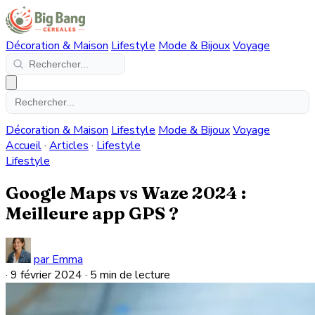
Décoration & Maison
Lifestyle
Mode & Bijoux
Voyage
Décoration & Maison
Lifestyle
Mode & Bijoux
Voyage
Accueil
·
Articles
·
Lifestyle
Lifestyle
Google Maps vs Waze 2024 :
Meilleure app GPS ?
par Emma
·
9 février 2024
·
5 min de lecture