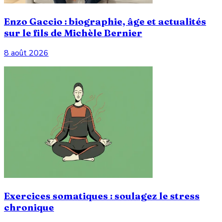
Enzo Gaccio : biographie, âge et actualités
sur le fils de Michèle Bernier
8 août 2026
Exercices somatiques : soulagez le stress
chronique