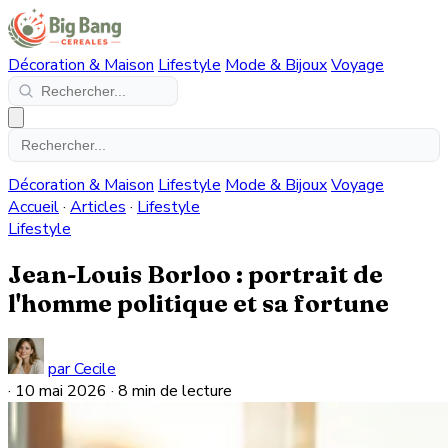
Décoration & Maison
Lifestyle
Mode & Bijoux
Voyage
Décoration & Maison
Lifestyle
Mode & Bijoux
Voyage
Accueil
·
Articles
·
Lifestyle
Lifestyle
Jean-Louis Borloo : portrait de
l'homme politique et sa fortune
par Cecile
·
10 mai 2026
·
8 min de lecture