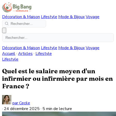
Décoration & Maison
Lifestyle
Mode & Bijoux
Voyage
Décoration & Maison
Lifestyle
Mode & Bijoux
Voyage
Accueil
·
Articles
·
Lifestyle
Lifestyle
Quel est le salaire moyen d'un
infirmier ou infirmière par mois en
France ?
par Cecile
·
24 décembre 2025
·
5 min de lecture