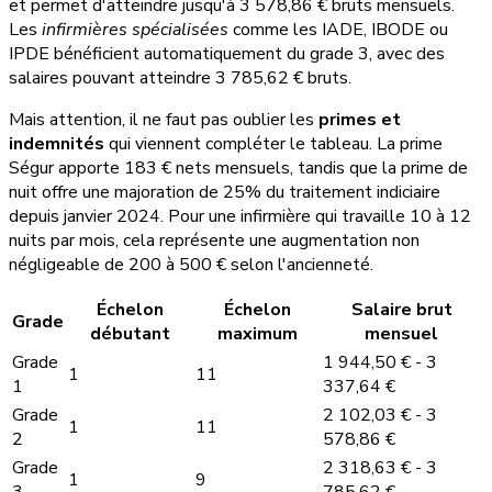
et permet d'atteindre jusqu'à 3 578,86 € bruts mensuels.
Les
infirmières spécialisées
comme les IADE, IBODE ou
IPDE bénéficient automatiquement du grade 3, avec des
salaires pouvant atteindre 3 785,62 € bruts.
Mais attention, il ne faut pas oublier les
primes et
indemnités
qui viennent compléter le tableau. La prime
Ségur apporte 183 € nets mensuels, tandis que la prime de
nuit offre une majoration de 25% du traitement indiciaire
depuis janvier 2024. Pour une infirmière qui travaille 10 à 12
nuits par mois, cela représente une augmentation non
négligeable de 200 à 500 € selon l'ancienneté.
Échelon
Échelon
Salaire brut
Grade
débutant
maximum
mensuel
Grade
1 944,50 € - 3
1
11
1
337,64 €
Grade
2 102,03 € - 3
1
11
2
578,86 €
Grade
2 318,63 € - 3
1
9
3
785,62 €