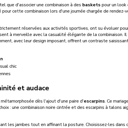
e tel que d'associer une combinaison à des
baskets
pour un look 
 pour cette combinaison lors d'une journée chargée de rendez-vou
ctement réservées aux activités sportives, ont su évoluer pou
nt à merveille avec la casualité élégante de la combinaison. Il s
nt, avec leur design imposant, offrent un contraste saisissant a
on
ual chic
iennes
minité et audace
métamorphosée dès l'ajout d'une paire d'
escarpins
. Ce mariag
 choix : une combinaison noire cintrée et des escarpins à talons ai
eant les jambes tout en affinant la posture. Choisissez-les dans