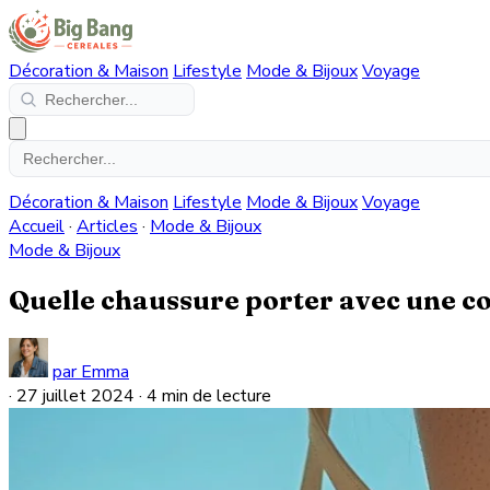
Décoration & Maison
Lifestyle
Mode & Bijoux
Voyage
Décoration & Maison
Lifestyle
Mode & Bijoux
Voyage
Accueil
·
Articles
·
Mode & Bijoux
Mode & Bijoux
Quelle chaussure porter avec une c
par Emma
·
27 juillet 2024
·
4 min de lecture