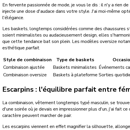
En fervente passionnée de mode, je vous le dis : il n'y a rien d
injecte une dose d'audace dans votre style. J'ai moi-même opté
l'élégance.
Les baskets, longtemps considérées comme des chaussures stri
soient minimalistes ou audacieusement design, elles s'harmonise
que cette tendance bat son plein. Les modèles oversize notamme
esthétique
parfait
.
Style de combinaison
Type de baskets
Occasi
Combinaison ajustée
Baskets minimalistes
Événements cas
Combinaison oversize
Baskets à plateforme
Sorties quotid
Escarpins : l'équilibre parfait entre fé
La combinaison, vêtement longtemps typé masculin, se trouve 
d'une soirée où je devais en impressionner plus d'un, j'ai fait ce
caractère peuvent marcher de pair.
Les escarpins viennent en effet magnifier la silhouette, allong