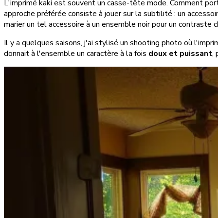
L'imprimé kaki est souvent un casse-tête mode. Comment porter
approche préférée consiste à jouer sur la subtilité : un accessoi
marier un tel accessoire à un ensemble noir pour un contraste 
Il y a quelques saisons, j'ai stylisé un shooting photo où l'impr
donnait à l'ensemble un caractère à la fois
doux et puissant
,