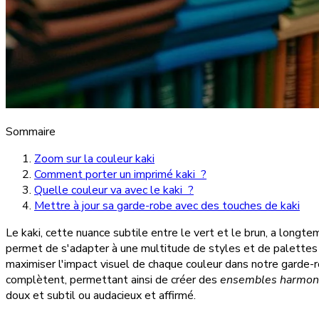
Sommaire
Zoom sur la couleur kaki
Comment porter un imprimé kaki ?
Quelle couleur va avec le kaki ?
Mettre à jour sa garde-robe avec des touches de kaki
Le kaki, cette nuance subtile entre le vert et le brun, a longt
permet de s'adapter à une multitude de styles et de palettes
maximiser l'impact visuel de chaque couleur dans notre garde-ro
complètent, permettant ainsi de créer des
ensembles harmoni
doux et subtil ou audacieux et affirmé.