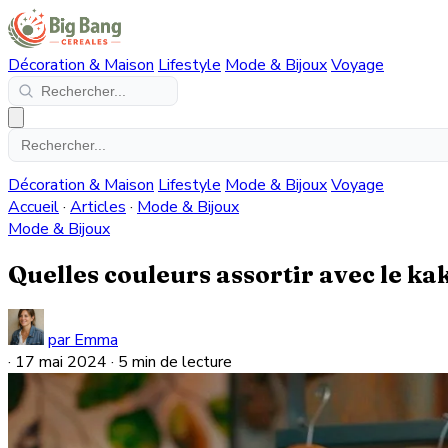
Décoration & Maison
Lifestyle
Mode & Bijoux
Voyage
Décoration & Maison
Lifestyle
Mode & Bijoux
Voyage
Accueil
·
Articles
·
Mode & Bijoux
Mode & Bijoux
Quelles couleurs assortir avec le kak
par Emma
·
17 mai 2024
·
5 min de lecture