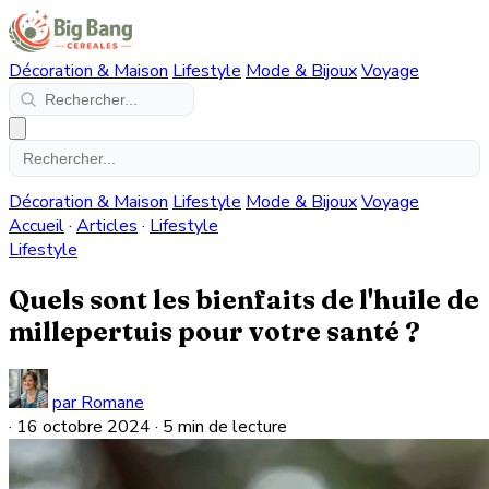
Décoration & Maison
Lifestyle
Mode & Bijoux
Voyage
Décoration & Maison
Lifestyle
Mode & Bijoux
Voyage
Accueil
·
Articles
·
Lifestyle
Lifestyle
Quels sont les bienfaits de l'huile de
millepertuis pour votre santé ?
par Romane
·
16 octobre 2024
·
5 min de lecture