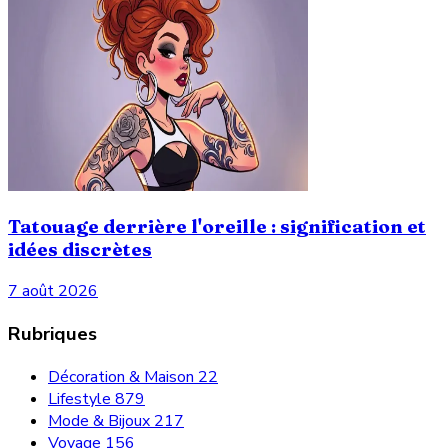
Tatouage derrière l'oreille : signification et
idées discrètes
7 août 2026
Rubriques
Décoration & Maison
22
Lifestyle
879
Mode & Bijoux
217
Voyage
156