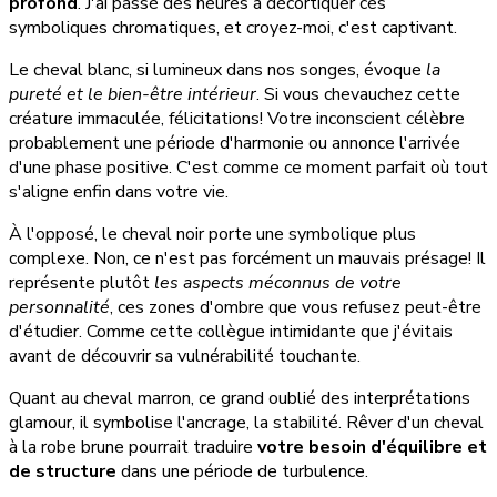
profond
. J'ai passé des heures à décortiquer ces
symboliques chromatiques, et croyez-moi, c'est captivant.
Le cheval blanc, si lumineux dans nos songes, évoque
la
pureté et le bien-être intérieur
. Si vous chevauchez cette
créature immaculée, félicitations! Votre inconscient célèbre
probablement une période d'harmonie ou annonce l'arrivée
d'une phase positive. C'est comme ce moment parfait où tout
s'aligne enfin dans votre vie.
À l'opposé, le cheval noir porte une symbolique plus
complexe. Non, ce n'est pas forcément un mauvais présage! Il
représente plutôt
les aspects méconnus de votre
personnalité
, ces zones d'ombre que vous refusez peut-être
d'étudier. Comme cette collègue intimidante que j'évitais
avant de découvrir sa vulnérabilité touchante.
Quant au cheval marron, ce grand oublié des interprétations
glamour, il symbolise l'ancrage, la stabilité. Rêver d'un cheval
à la robe brune pourrait traduire
votre besoin d'équilibre et
de structure
dans une période de turbulence.