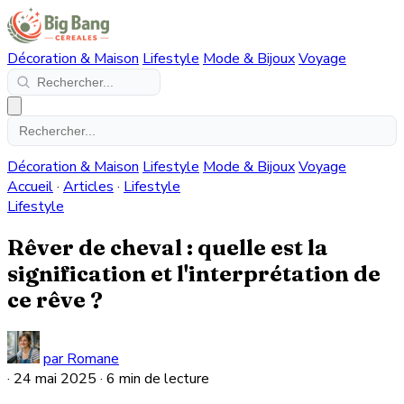
Décoration & Maison
Lifestyle
Mode & Bijoux
Voyage
Décoration & Maison
Lifestyle
Mode & Bijoux
Voyage
Accueil
·
Articles
·
Lifestyle
Lifestyle
Rêver de cheval : quelle est la
signification et l'interprétation de
ce rêve ?
par Romane
·
24 mai 2025
·
6 min de lecture