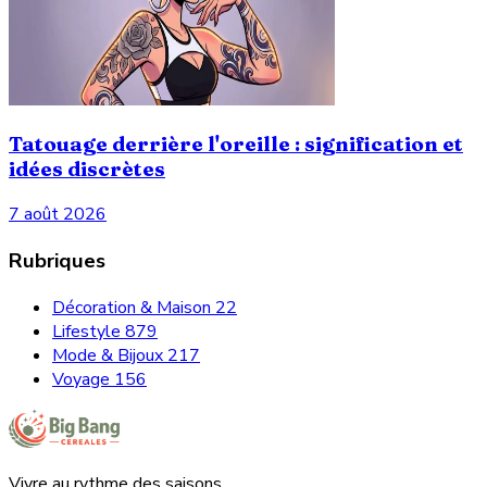
Tatouage derrière l'oreille : signification et
idées discrètes
7 août 2026
Rubriques
Décoration & Maison
22
Lifestyle
879
Mode & Bijoux
217
Voyage
156
Vivre au rythme des saisons.