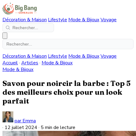
Décoration & Maison
Lifestyle
Mode & Bijoux
Voyage
Décoration & Maison
Lifestyle
Mode & Bijoux
Voyage
Accueil
·
Articles
·
Mode & Bijoux
Mode & Bijoux
Savon pour noircir la barbe : Top 5
des meilleurs choix pour un look
parfait
par Emma
·
12 juillet 2024
·
5 min de lecture